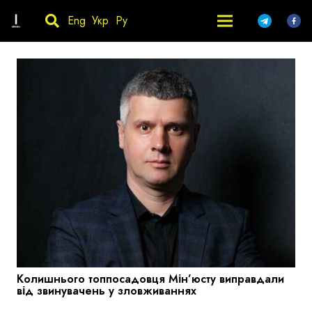
Eng
Укр
Ру
Колишнього топпосадовця Мін’юсту виправдали
від звинувачень у зловживаннях