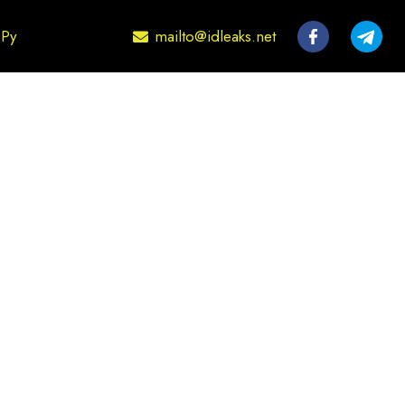
mailto@idleaks.net
Ру