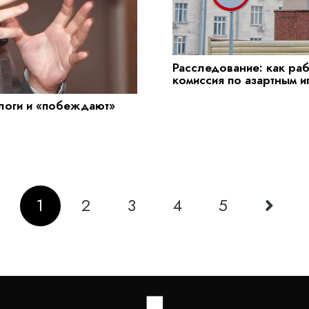
Расследование: как рабо
комиссия по азартным и
алоги и «побеждают»
1
2
3
4
5