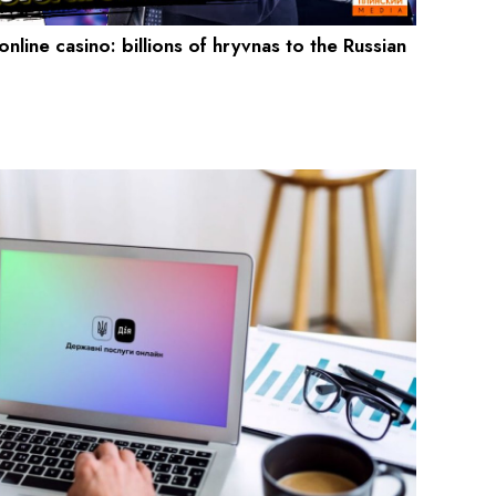
online casino: billions of hryvnas to the Russian