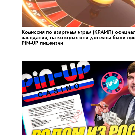
Комиссия по азартным играм (КРАИЛ) официа
заседания, на которых они должны были ли
PIN-UP лицензии