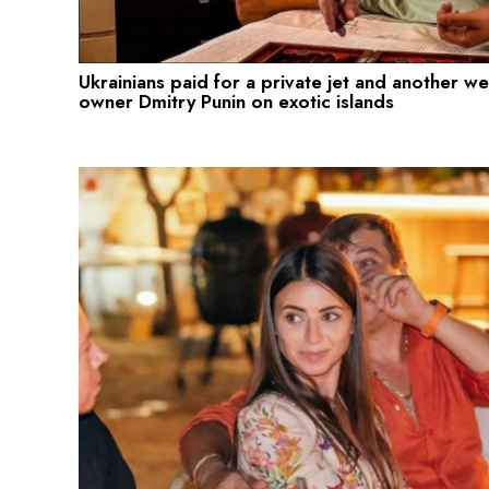
Ukrainians paid for a private jet and another w
owner Dmitry Punin on exotic islands