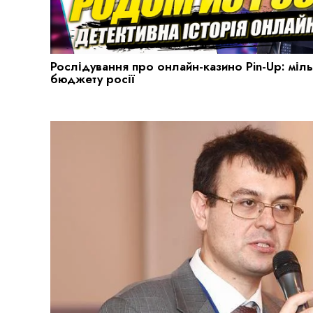
Рослідування про онлайн-казино Pin-Up: міл
бюджету росії