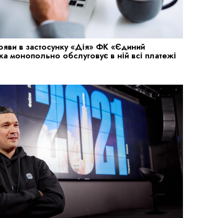
яви в застосунку «Дія» ФК «Єдиний
ка монопольно обслуговує в ній всі платежі