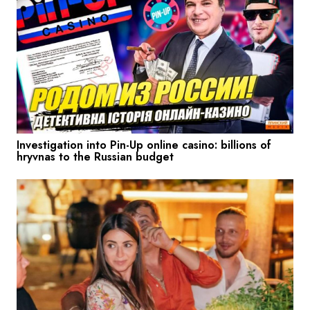
Investigation into Pin-Up online casino: billions of
hryvnas to the Russian budget