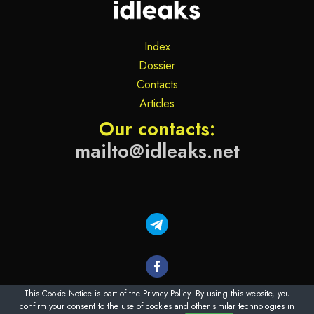
Index
Dossier
Contacts
Articles
Our contacts:
mailto@idleaks.net
This Cookie Notice is part of the Privacy Policy. By using this website, you
confirm your consent to the use of cookies and other similar technologies in