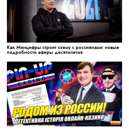
Как Минцифры строит схему с россиянами: новые
подробности аферы десятилетия