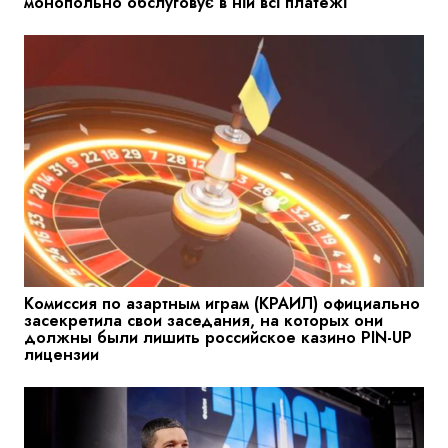
монопольно обслуговує в ній всі платежі
Комиссия по азартным играм (КРАИЛ) официально
засекретила свои заседания, на которых они
должны были лишить российское казино PIN-UP
лицензии