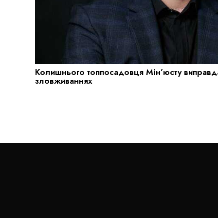
Колишнього топпосадовця Мін’юсту виправда
зловживаннях