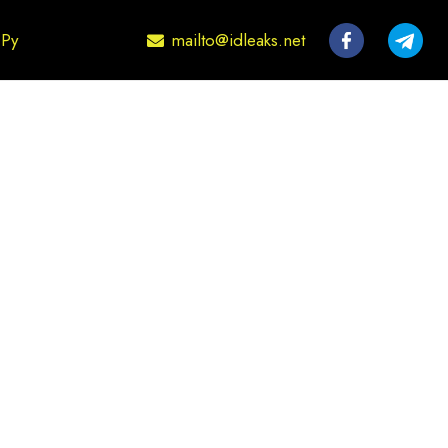
mailto@idleaks.net
Ру