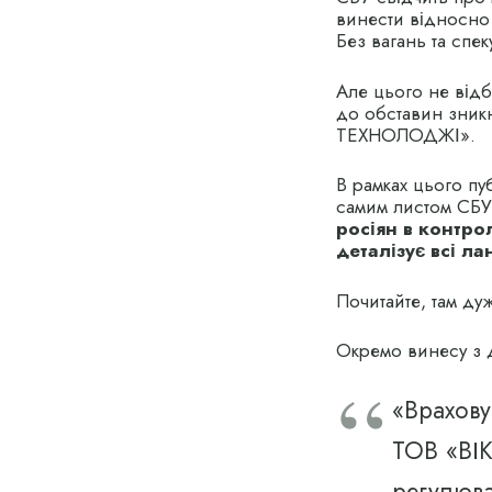
винести відносно
Без вагань та спек
Але цього не відб
до обставин зник
ТЕХНОЛОДЖІ».
В рамках цього пу
самим листом СБ
росіян в контр
деталізує всі ла
Почитайте, там дуж
Окремо винесу з д
«Врахов
ТОВ «ВІК
регулюва