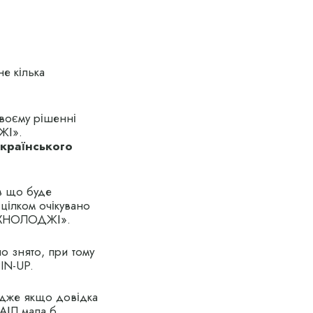
не кілька
своєму рішенні
ЖІ».
українського
в що буде
цілком очікувано
ТЕХНОЛОДЖІ».
 знято, при тому
IN-UP.
адже якщо довідка
РАІЛ мала б