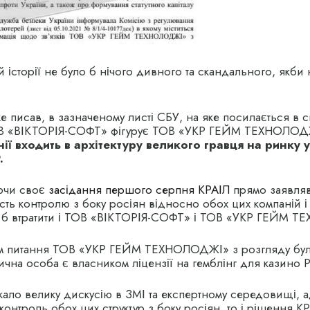
й історії не було б нічого дивного та скандального, якби 
е писав, в зазначеному листі СБУ, на яке посилається в 
ОВ «ВІКТОРІЯ-СОФТ» фігурує ТОВ «УКР ГЕЙМ ТЕХНОЛОД
нії входить в архітектуру великого гравця на ринку 
.
ючи своє
засідання першого серпня КРАІЛ
прямо заявля
сть контролю з боку росіян відносно обох цих компаній і 
 б втратити і ТОВ «ВІКТОРІЯ-СОФТ» і ТОВ «УКР ГЕЙМ 
 питання ТОВ «УКР ГЕЙМ ТЕХНОЛОДЖІ» з розгляду було
на особа є власником ліцензії на гемблінг для казино P
кало велику дискусію в ЗМІ та експертному середовищі, 
контроль обох цих структур з боку росіян, то і рішення К