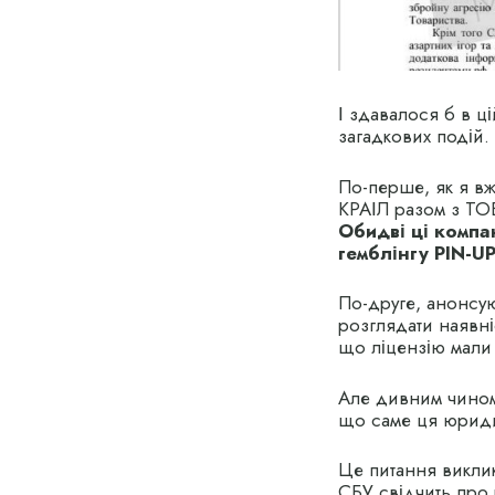
І здавалося б в ці
загадкових подій.
По-перше, як я вж
КРАІЛ разом з Т
Обидві ці компа
гемблінгу PIN-UP
По-друге, анонсу
розглядати наявні
що ліцензію мали
Але дивним чином
що саме ця юридич
Це питання викли
СБУ свідчить про 