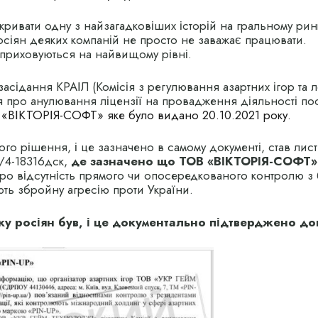
ивати одну з найзагадковіших історій на гральному рин
осіян деяких компаній не просто не заважає працювати.
 приховуються на найвищому рівні.
 засідання КРАІЛ (Комісія з регулювання азартних ігор та 
про анулювання ліцензії на провадження діяльності пос
«ВІКТОРІЯ-СОФТ» яке було видано 20.10.2021 року.
ого рішення, і це зазначено в самому документі, став лис
/4-18316дск,
де зазначено що ТОВ «ВІКТОРІЯ-СОФТ»
ро відсутність прямого чи опосередкованого контролю з 
ють збройну агресію проти України.
ку росіян був, і це документально підтверджено д