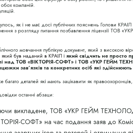
 обох компаній.
уляцій.
улось, як і не має досі публічних пояснень Голови КРАІЛ
нення з розгляду питання позбавлення ліцензії ТОВ «У
блічного мовчання публікую документ, який з високою віро
У
який був наданий в КРАІЛ
і
який свідчить не просто п
олі над ТОВ «ВІКТОРІЯ-СОФТ» і ТОВ «УКР ГЕЙМ ТЕ
нцюжки зав’язків та конкретних осіб які здійснюють
е багато деталей які мають зацікавити як правоохоронців, 
овідки останні абзаци:
уючи викладене, ТОВ «УКР ГЕЙМ ТЕХНОЛО
ТОРІЯ-СОФТ» на час подання заяв до Комісі
ння азартних ігор та лотерей і отримання л