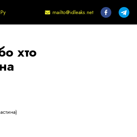
mailto@idleaks.net
Ру
бо хто
 на
частина)