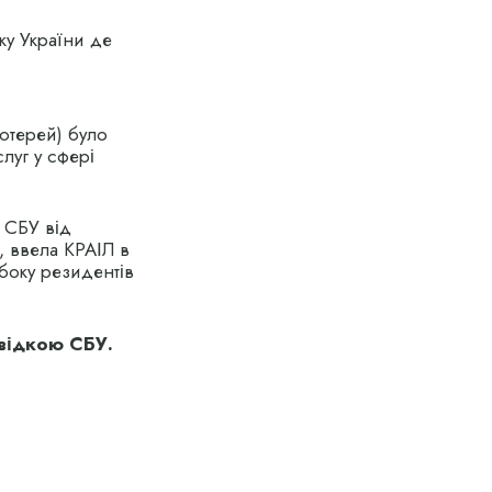
ку України де
лотерей) було
луг у сфері
т СБУ від
, ввела КРАІЛ в
боку резидентів
овідкою СБУ.