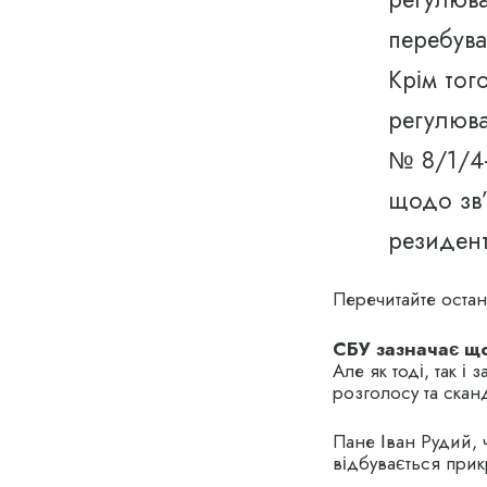
перебува
Крім тог
регулюва
№ 8/1/4-
щодо зв
резиден
Перечитайте оста
СБУ зазначає що
Але як тоді, так і 
розголосу та скан
Пане Іван Рудий, 
відбувається прик