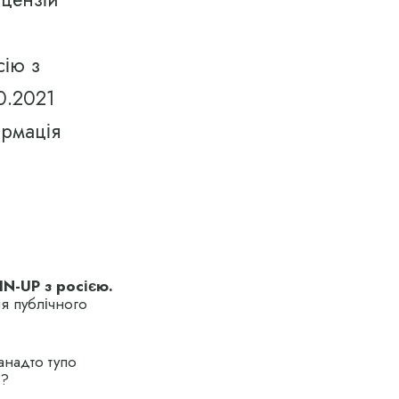
сію з
0.2021
ормація
N-UP з росією.
ля публічного
анадто тупо
і?