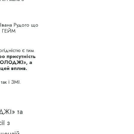
 Івана Рудого що
КР ГЕЙМ
гідністю є тим
ро присутність
ХНОЛОДЖІ», а
 цей вплив.
так і ЗМІ.
ДЖІ» та
ї з
іцензій