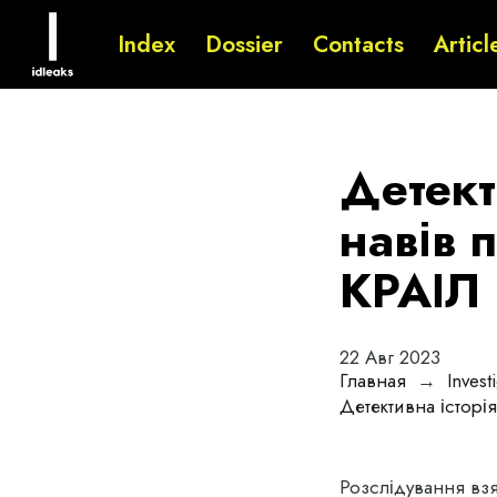
Index
Dossier
Contacts
Articl
Детект
навів 
КРАІЛ 
22 Авг 2023
Главная
→
Invest
Детективна історія
Розслідування вз