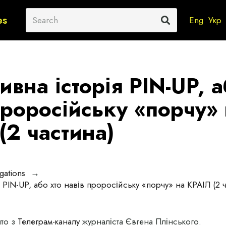
es
Eng
Укр
ивна історія PIN-UP, а
проросійську «порчу»
(2 частина)
igations
→
 PIN-UP, або хто навів проросійську «порчу» на КРАІЛ (2 
ято з
Телеграм-каналу
журналіста Євгена Плінського.