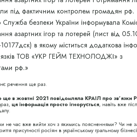
ли під фактичним контролем громадян рф.
о Служба безпеки України інформувала Комі
ння азартних ігор та лотерей (лист від 05.1
10177дск) в якому міститься додаткова інф
’язків ТОВ «УКР ГЕЙМ ТЕХНОЛОДЖІ» з
тами рф.»
ннє речення ще раз.
 ще в жовтні 2021 повідомляла КРАІЛ про зв’язки PI
зараз,
ця інформація просто ігнорується
, навіть вже піс
далу.
чи не час вже вийти хоч з якимись поясненнями? Чи не з
риття присутності росіян в українському гральному бізнес