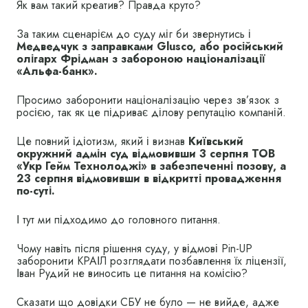
Як вам такий креатив? Правда круто?
За таким сценарієм до суду міг би звернутись і
Медведчук з заправками Glusco, або російський
олігарх Фрідман з забороною націоналізації
«Альфа-банк».
Просимо заборонити націоналізацію через зв’язок з
росією, так як це підриває ділову репутацію компаній.
Це повний ідіотизм, який і визнав
Київський
окружний адмін суд відмовивши 3 серпня ТОВ
«Укр Гейм Технолоджі» в забезпеченні позову, а
23 серпня відмовивши в відкритті провадження
по-суті.
І тут ми підходимо до головного питання.
Чому навіть після рішення суду, у відмові Pin-UP
заборонити КРАІЛ розглядати позбавлення їх ліцензії,
Іван Рудий не виносить це питання на комісію?
Сказати що довідки СБУ не було — не вийде, адже