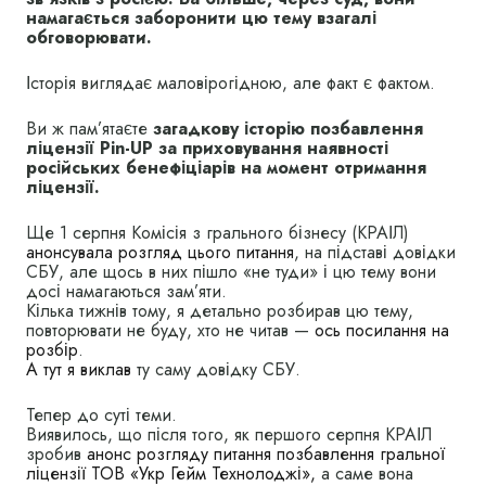
намагається заборонити цю тему взагалі
обговорювати.
Історія виглядає маловірогідною, але факт є фактом.
Ви ж пам’ятаєте
загадкову історію позбавлення
ліцензії Pin-UP за приховування наявності
російських бенефіціарів на момент отримання
ліцензії.
Ще 1 серпня Комісія з грального бізнесу (КРАІЛ)
анонсувала розгляд цього питання
, на підставі довідки
СБУ, але щось в них пішло «не туди» і цю тему вони
досі намагаються зам’яти.
Кілька тижнів тому, я детально розбирав цю тему,
повторювати не буду, хто не читав —
ось посилання на
розбір
.
А тут я виклав
ту саму довідку СБУ.
Тепер до суті теми.
Виявилось, що після того, як першого серпня КРАІЛ
зробив
анонс розгляду питання позбавлення гральної
ліцензії ТОВ «Укр Гейм Технолоджі»,
а саме вона