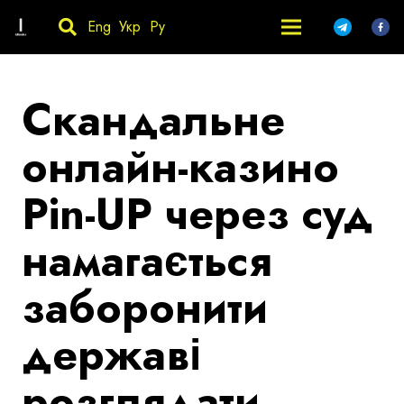
Eng
Укр
Ру
Скандальне
онлайн-казино
Pin-UP через суд
намагається
заборонити
державі
розглядати