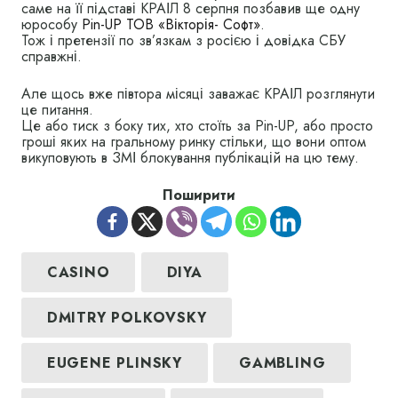
саме на її підставі КРАІЛ 8 серпня позбавив ще одну
юрособу
Pin-UP ТОВ «Вікторія- Софт»
.
Тож і претензії по зв’язкам з росією і довідка СБУ
справжні.
Але щось вже півтора місяці заважає КРАІЛ розглянути
це питання.
Це або тиск з боку тих, хто стоїть за Pin-UP, або просто
гроші яких на гральному ринку стільки, що вони оптом
викуповують в ЗМІ блокування публікацій на цю тему.
Поширити
CASINO
DIYA
DMITRY POLKOVSKY
EUGENE PLINSKY
GAMBLING