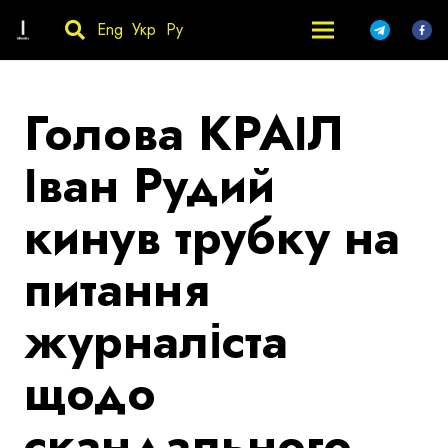
Eng
Укр
Ру
Голова КРАІЛ
Іван Рудий
кинув трубку на
питання
журналіста
щодо
скандального