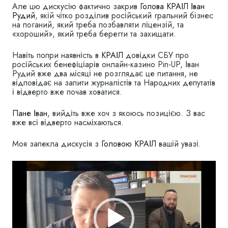
Але цю дискусію фактично закрив
Голова КРАІЛ Іван
Рудий
, якій чітко розділив російський гральний бізнес
на поганий, який треба позбавляти ліцензій, та
«хороший», який треба берегти та захищати.
Навіть попри наявність в
КРАІЛ
довідки СБУ про
російських бенефіціарів онлайн-казино Pin-UP, Іван
Рудий вже два місяці не розглядає це питання, не
відповідає на запити журналістів та Народних депутатів
і відверто вже почав ховатися.
Пане Іван
, вийдіть вже хоч з якоюсь позицією. З вас
вже всі відверто насміхаються.
Моя запекла дискусія з
Головою КРАІЛ
вашій увазі.
Видеоплеер