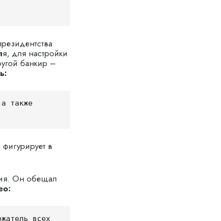
президентства
л
я, для настройки
ругой банкир –
ь:
а также 
, фигурирует в
рия. Он обещал
ео:
жатель всех 