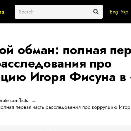
es
Eng
Укр
й обман: полная пер
расследования про
цию Игоря Фисуна в
ate conflicts
→
олная первая часть расследования про коррупцию Игор