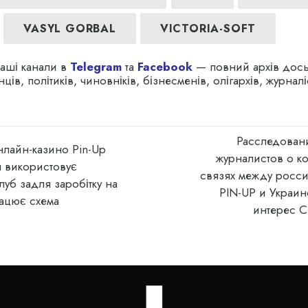
VASYL GORBAL
VICTORIA-SOFT
наші канали в
Telegram
та
Facebook
— повний архів дось
ців, політиків, чиновніків, бізнесменів, олігархів, журналі
Расследован
нлайн-казино Pin-Up
журналистов о к
 використовує
связях между росси
луб задля заробітку на
PIN-UP и Украи
рацює схема
интерес 