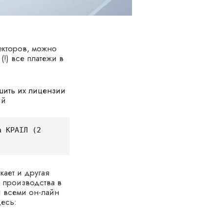
екторов, можно
(!) все платежи в
шить их лицензии
ий
 КРАІЛ (2 
кает и другая
о производства в
и всеми он-лайн
десь: