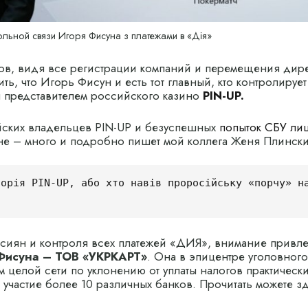
льной связи Игоря Фисуна з платежами в «Дія»
ов, видя все регистрации компаний и перемещения дир
ь, что Игорь Фисун и есть тот главный, кто контролирует 
 представителем российского казино
PIN-UP.
ских владельцев PIN-UP и безуспешных
попыток СБУ ли
не – много и подробно пишет мой коллега Женя Плинск
орія PIN-UP, або хто навів проросійську «порчу» на
ссиян и контроля всех платежей «ДИЯ», внимание привле
Фисуна – ТОВ «УКРКАРТ»
. Она в эпицентре уголовног
м целой сети по уклонению от уплаты налогов практическ
 участие более 10 различных банков. Прочитать можете з