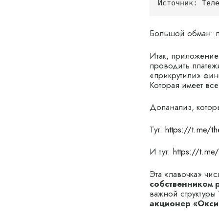
Источник: 
Тел
Большой обман: п
Итак, приложение
проводить платеж
«прикрутили» фин
Которая имеет вс
Допанализ, котор
Тут:
https://t.me/t
И тут:
https://t.me
Эта «лавочка» чис
собственником р
важной структуры
акционер «Окси