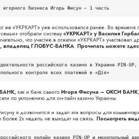
л игорного бизнеса Игорь Фисун — 1 часть
тот же «УКРКАРТ» уже использовался ранее. Во временя 
«семьи» отобрали систему
«УКРКАРТ» у Василия Горба
чательно, что участие в отжатии «УКРКАРТ» участвовал д
в, владелец ГЛОБУС-БАНКА
.
Прочитать можете здес
деятельности российского казино в Украине PIN-UP, 
опольного контроля всех платежей в «Дія»
БАНК,
как и банк самого
Игоря Фисуна – ОКСИ БАНК
сети по уклонению для он-лайн казино Украины.
исуну я дозвонился и задал эти вопросы для коммента
е более 2х недель не выходит на связь.
Посмотреть вид
российского онлайн казино PIN-UP и монопольный дер