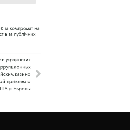
є та компромат на
стів та публічних
ие украинских
оррупционных
йским казино
ной привлекло
США и Европы