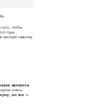
Я».
того, чтобы
ого туда
 частную лавочку.
ловек является
тором очень
суну, он же —