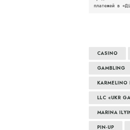
платежей в «Д
CASINO
GAMBLING
KARMELINO
LLC «UKR 
MARINA ILY
PIN-UP