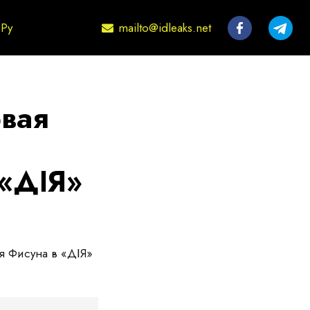
mailto@idleaks.net
Ру
вая
 «ДІЯ»
я Фисуна в «ДІЯ»