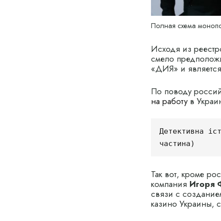
Полная схема монопо
Исходя из реестр
смело предположит
«ДИЯ» и является
По поводу россий
на работу
в Украи
Детективна іст
частина)
Так вот, кроме ро
компания
Игоря 
связи с создание
казино Украины, с