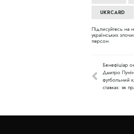
UKRCARD
Підписуйтесь на 
українських злочин
персон.
Бенефіціар о
Дмитро Пунін
футбольний к
ставках: як п