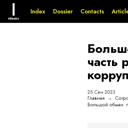
Index
Dossier
Contacts
Articl
Большо
часть 
корруп
25 Сен 2023
Главная
→
Corpor
Большой обман: п