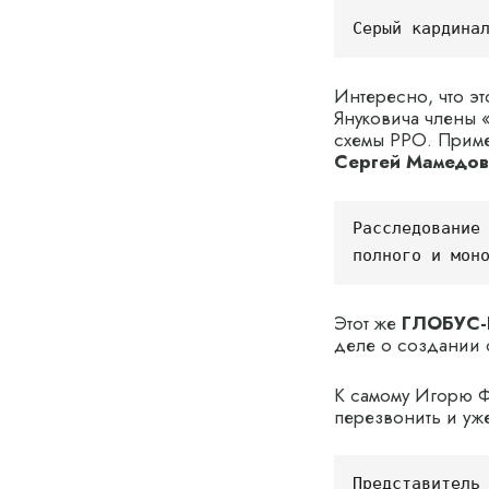
Серый кардина
Интересно, что э
Януковича члены 
схемы РРО. Приме
Сергей Мамедо
Расследование 
полного и мон
Этот же
ГЛОБУС-
деле о создании 
К самому Игорю Ф
перезвонить и уж
Представитель 