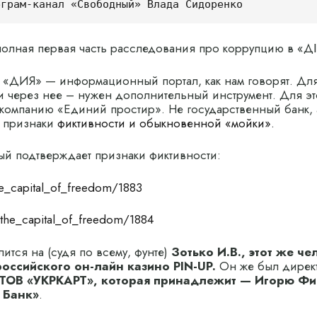
еграм-канал «Свободный» Влада Сидоренко
олная первая часть расследования про коррупцию в «ДІ
 «ДИЯ» — информационный портал, как нам говорят. Для 
и через нее – нужен дополнительный инструмент. Для эт
компанию «Единий простир». Не государственный банк, а
е признаки
фиктивности и обыкновенной «мойки».
ый подтверждает признаки фиктивности:
he_capital_of_freedom/1883
/the_capital_of_freedom/1884
лится на (судя по всему, фунте)
Зотько И.В., этот же че
оссийского он-лайн казино PIN-UP.
Он же был дирек
ТОВ «УКРКАРТ», которая принадлежит — Игорю Фи
 Банк»
.